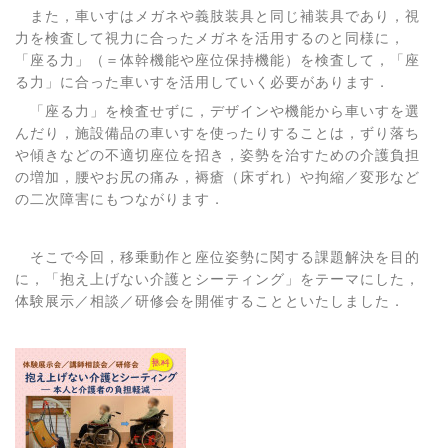
また，車いすはメガネや義肢装具と同じ補装具であり，視
力を検査して視力に合ったメガネを活用するのと同様に，
「座る力」（＝体幹機能や座位保持機能）を検査して，「座
る力」に合った車いすを活用していく必要があります．
「座る力」を検査せずに，デザインや機能から車いすを選
んだり，施設備品の車いすを使ったりすることは，ずり落ち
や傾きなどの不適切座位を招き，姿勢を治すための介護負担
の増加，腰やお尻の痛み，褥瘡（床ずれ）や拘縮／変形など
の二次障害にもつながります．
そこで今回，移乗動作と座位姿勢に関する課題解決を目的
に，「抱え上げない介護とシーティング」をテーマにした，
体験展示／相談／研修会を開催することといたしました．