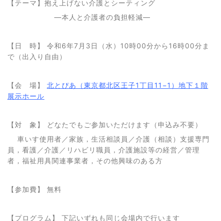
【テーマ】抱え上げない介護とシーティング
―本人と介護者の負担軽減―
【日 時】 令和6年7月3日（水）10時00分から16時00分ま
で（出入り自由）
【会 場】
北とぴあ（東京都北区王子1丁目11−1）地下１階
展示ホール
【対 象】 どなたでもご参加いただけます（申込み不要）
車いす使用者／家族，生活相談員／介護（相談）支援専門
員，看護／介護／リハビリ職員，介護施設等の経営／管理
者，福祉用具関連事業者，その他興味のある方
【参加費】 無料
【プログラム】 下記いずれも同じ会場内で行います